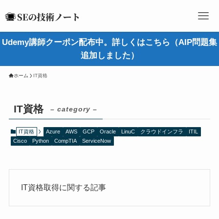
Udemy講師クーポン配布中。詳しくはこちら（AIP問題集
追加しました）
ホーム
IT資格
IT資格
– category –
IT資格
Azure
AWS
GCP
Oracle
LinuC
クラウドインフラ
ITIL
Cisco
Python
CompTIA
ServiceNow
IT資格取得に関する記事