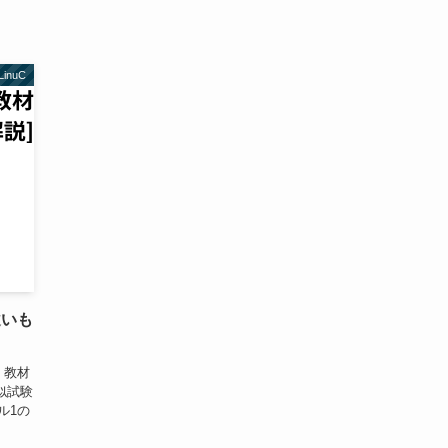
LinuC
違いも
、教材
似試験
ベル1の