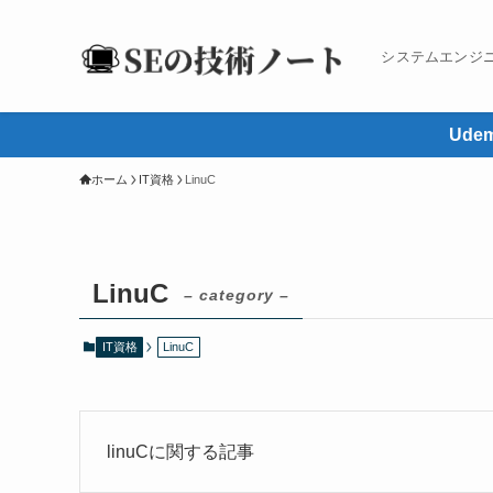
システムエンジ
Ud
ホーム
IT資格
LinuC
LinuC
– category –
IT資格
LinuC
linuCに関する記事