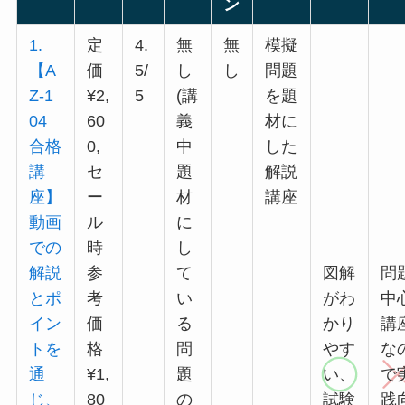
ン
1.
定
4.
無
無
模擬
【A
価
5/
し
し
問題
Z-1
¥2,
5
(講
を題
04
60
義
材に
合格
0,
中
した
講
セ
題
解説
座】
ー
材
講座
動画
ル
に
での
時
し
解説
参
て
図解
問
とポ
考
い
がわ
中
イン
価
る
かり
講
トを
格
問
やす
な
通
¥1,
題
い、
で
じ、
80
の
試験
践