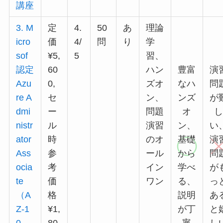
講座
3. M
定
4.
50
あ
理論
icro
価
4/
問
り
学
sof
¥5,
5
習、
認定
60
ハン
豊富
演
Azu
0,
ズオ
なハ
問
re A
セ
ン、
ンズ
が
dmi
ー
問題
オ
nistr
ル
演習
ン、
い
ator
時
のオ
基礎
演
Ass
参
ール
から
問
ocia
考
イン
学べ
が
te
価
ワン
る、
っ
（A
格
説明
あ
Z-1
¥1,
が丁
と
0
80
寧
し