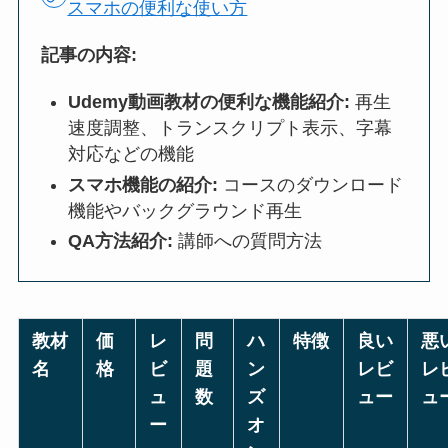
スマホの便利な使い方
記事の内容:
Udemy動画教材の便利な機能紹介:
再生
速度調整、トランスクリプト表示、字幕
対応などの機能
スマホ機能の紹介:
コースのダウンロード
機能やバックグラウンド再生
QA方法紹介:
講師への質問方法
教材
価
レ
問
ハ
特徴
良い
悪
名
格
ビ
題
ン
レビ
レ
ュ
数
ズ
ュー
ュ
ー
オ