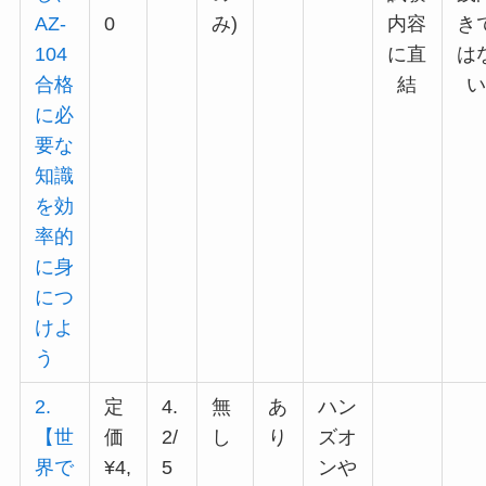
AZ-
0
み)
内容
き
104
に直
は
合格
結
に必
要な
知識
を効
率的
に身
につ
けよ
う
2.
定
4.
無
あ
ハン
【世
価
2/
し
り
ズオ
界で
¥4,
5
ンや