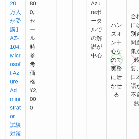
20
80
Azu
万人
0,
reポ
合
が受
セ
ータ
ハン
に
講】
ー
ルで
ズオ
別
AZ-
ル
の解
ン中
問
104:
時
説が
心な
集
Micr
参
中心
ので
osof
考
実務
要
t Az
価
に活
日
ure
格
かせ
語
Ad
¥2,
る
不
mini
00
strat
0
or
試験
対策