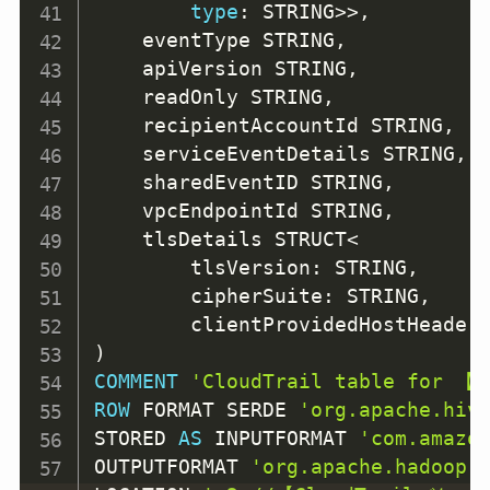
type
: STRING
>>
,
    eventType STRING
,
    apiVersion STRING
,
    readOnly STRING
,
    recipientAccountId STRING
,
    serviceEventDetails STRING
,
    sharedEventID STRING
,
    vpcEndpointId STRING
,
    tlsDetails STRUCT
<
        tlsVersion: STRING
,
        cipherSuite: STRING
,
        clientProvidedHostHeader
)
COMMENT
'CloudTrail table for 
ROW
 FORMAT SERDE 
'org.apache.hiv
STORED 
AS
 INPUTFORMAT 
'com.amazo
OUTPUTFORMAT 
'org.apache.hadoop.