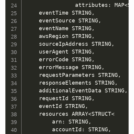
               attributes: MAP
<
S
    eventTime STRING
,
    eventSource STRING
,
    eventName STRING
,
    awsRegion STRING
,
    sourceIpAddress STRING
,
    userAgent STRING
,
    errorCode STRING
,
    errorMessage STRING
,
    requestParameters STRING
,
    responseElements STRING
,
    additionalEventData STRING
,
    requestId STRING
,
    eventId STRING
,
    resources ARRAY
<
STRUCT
<
        arn: STRING
,
        accountId: STRING
,