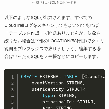
生成されたSQLをコピーする
以下のようなSQLが出力されます。すべての
CloudTrailログをスキャンしてもよいのであれば
「テーブルを作成」で問題ありませんが、対象を
絞りたい場合は下部のLOCATION(58行目)でクエリ
範囲をプレフックスで絞りましょう。編集する場
合はいったんSQLをメモ帳などにコピーします。
CREATE
 EXTERNAL 
TABLE
 【CloudTr
    eventVersion STRING
,
    userIdentity STRUCT
<
type
: STRING
,
        principalId: STRING
,
        arn: STRING
,