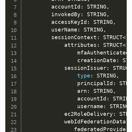
        accountId: STRING
,
        invokedBy: STRING
,
        accessKeyId: STRING
,
        userName: STRING
,
        sessionContext: STRUCT
<
            attributes: STRUCT
<
                mfaAuthenticated
                creationDate: ST
            sessionIssuer: STRUC
type
: STRING
,
                principalId: STR
                arn: STRING
,
                accountId: STRIN
                username: STRING
            ec2RoleDelivery: STR
            webIdFederationData:
               federatedProvider