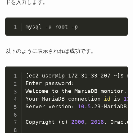
ドを入力します。
mysql 
-u
 root 
-p
以下のように表示されれば成功です。
[
ec2-user@ip-172-31-33-207 ~
]
$ m
Enter password: 

Welcome to the MariaDB monitor. 
Your MariaDB connection 
id
 is 
13
Server version: 
10.5
.23-MariaDB M
Copyright 
(
c
)
2000
, 
2018
, Oracle,