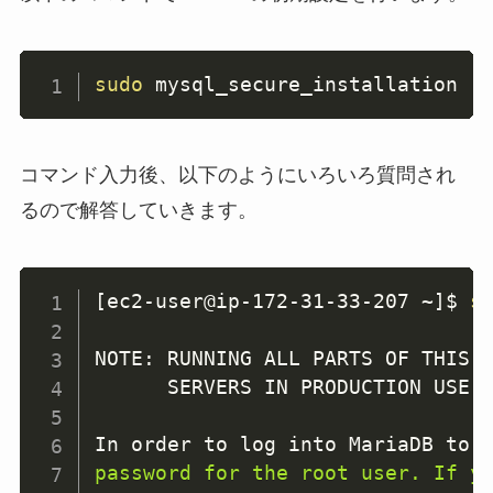
sudo
 mysql_secure_installation
コマンド入力後、以下のようにいろいろ質問され
るので解答していきます。
[
ec2-user@ip-172-31-33-207 ~
]
$ 
s
NOTE: RUNNING ALL PARTS OF THIS S
      SERVERS IN PRODUCTION USE
!
In order to log into MariaDB to 
password for the root user. If y