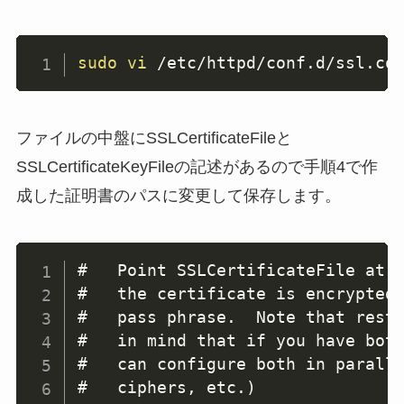
sudo
vi
 /etc/httpd/conf.d/ssl.co
ファイルの中盤にSSLCertificateFileと
SSLCertificateKeyFileの記述があるので手順4で作
成した証明書のパスに変更して保存します。
#   Point SSLCertificateFile at a
#   the certificate is encrypted,
#   pass phrase.  Note that resta
#   in mind that if you have both
#   can configure both in paralle
#   ciphers, etc.)
