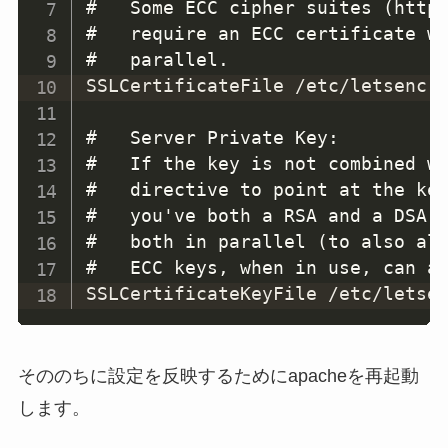
#   Some ECC cipher suites (http:
#   require an ECC certificate wh
#   parallel.

SSLCertificateFile /etc/letsenc
#   Server Private Key:

#   If the key is not combined wi
#   directive to point at the key
#   you've both a RSA and a DSA p
#   both in parallel (to also all
#   ECC keys, when in use, can al
SSLCertificateKeyFile /etc/lets
そののちに設定を反映するためにapacheを再起動
します。