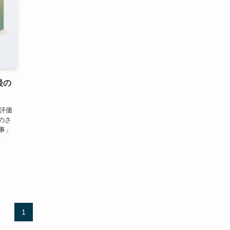
格後の
う評価
のさ
事」
.
1