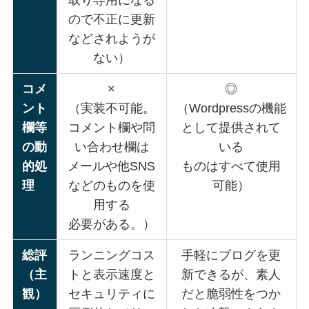
取り専用になる
ので不正に更新
などされようが
ない）
コメ
×
◎
ント
（実装不可能。
（Wordpressの機能
欄等
コメント欄や問
として提供されて
の動
い合わせ欄は
いる
的処
メールや他SNS
ものはすべて使用
理
などのものを使
可能）
用する
必要がある。）
総評
ランニングコス
手軽にブログを更
（主
トと表示速度と
新できるが、素人
観）
セキュリティに
だと脆弱性をつか