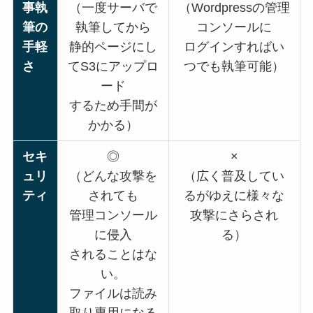
事執
（一度サーバで
（Wordpressの管理
筆の
執筆してから
コンソールに
手軽
静的ページにし
ログインすればい
さ
てS3にアップロ
つでも執筆可能）
ード
するため手間が
かかる）
セキ
◎
×
ュリ
（どんな攻撃を
（広く普及してい
ティ
されても
るがゆえに様々な
管理コンソール
攻撃にさらされ
に侵入
る）
されることはな
い。
ファイルは読み