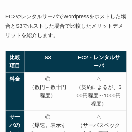
EC2やレンタルサーバでWordpressをホストした場
合とS3でホストした場合で比較したメリットデメ
リットを紹介します。
比較
S3
EC2・レンタルサ
項目
ーバ
料金
◎
△
（数円～数十円
（契約によるが、5
程度）
00円程度～1000円
程度）
サー
◎
△
バの
（爆速。表示す
（サーバスペック