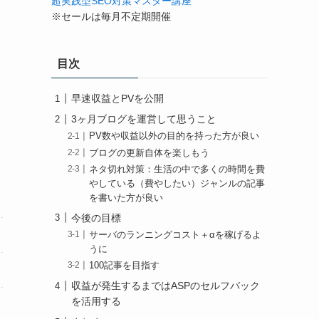
超実践型SEO対策マスター講座
※セールは毎月不定期開催
う
目次
早速収益とPVを公開
3ヶ月ブログを運営して思うこと
PV数や収益以外の目的を持った方が良い
ブログの更新自体を楽しもう
ネタ切れ対策：生活の中で多くの時間を費
やしている（費やしたい）ジャンルの記事
を書いた方が良い
今後の目標
サーバのランニングコスト＋αを稼げるよ
うに
100記事を目指す
収益が発生するまではASPのセルフバック
を活用する