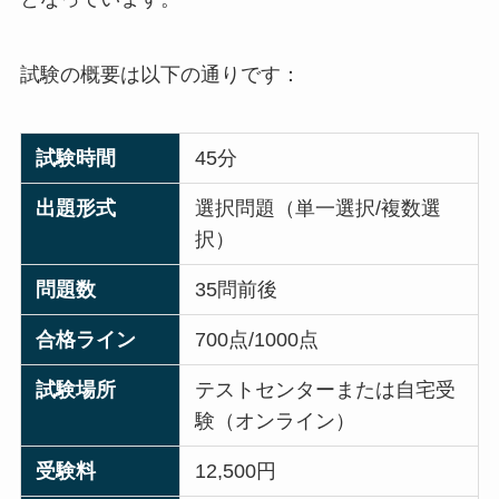
試験の概要は以下の通りです：
試験時間
45分
出題形式
選択問題（単一選択/複数選
択）
問題数
35問前後
合格ライン
700点/1000点
試験場所
テストセンターまたは自宅受
験（オンライン）
受験料
12,500円