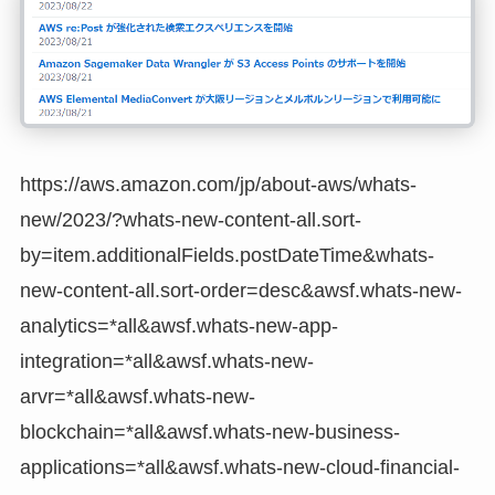
https://aws.amazon.com/jp/about-aws/whats-
new/2023/?whats-new-content-all.sort-
by=item.additionalFields.postDateTime&whats-
new-content-all.sort-order=desc&awsf.whats-new-
analytics=*all&awsf.whats-new-app-
integration=*all&awsf.whats-new-
arvr=*all&awsf.whats-new-
blockchain=*all&awsf.whats-new-business-
applications=*all&awsf.whats-new-cloud-financial-