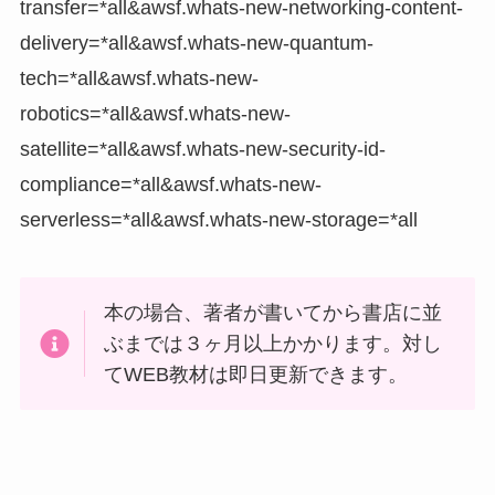
transfer=*all&awsf.whats-new-networking-content-
delivery=*all&awsf.whats-new-quantum-
tech=*all&awsf.whats-new-
robotics=*all&awsf.whats-new-
satellite=*all&awsf.whats-new-security-id-
compliance=*all&awsf.whats-new-
serverless=*all&awsf.whats-new-storage=*all
本の場合、著者が書いてから書店に並
ぶまでは３ヶ月以上かかります。対し
てWEB教材は即日更新できます。