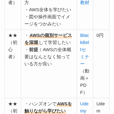
者）
方
教材
・AWS全体を学びたい
・図や操作画面でイメ
ージをつかみたい
★★
・
AWSの個別サービス
Blac
0円
（初
を深堀
して学習したい
kBel
心
・
前提：
AWSの全体概
tセ
者）
要はなんとなく知って
ミナ
いる方が良い
ー
（動
画＋
PD
F）
★★
・ハンズオンで
AWSを
Ude
Ude
（初
触りながら学びたい
my
m