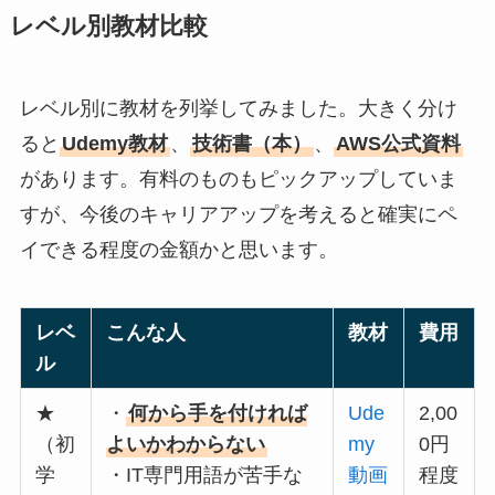
レベル別教材比較
レベル別に教材を列挙してみました。大きく分け
ると
Udemy教材
、
技術書（本）
、
AWS公式資料
があります。有料のものもピックアップしていま
すが、今後のキャリアアップを考えると確実にペ
イできる程度の金額かと思います。
レベ
こんな人
教材
費用
ル
★
・
何から手を付ければ
Ude
2,00
（初
よいかわからない
my
0円
学
・IT専門用語が苦手な
動画
程度