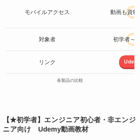
モバイルアクセス
動画も資料
対象者
初学者～
Udem
リンク
各製品の比較
【★初学者】エンジニア初心者・非エンジ
ニア向け Udemy動画教材