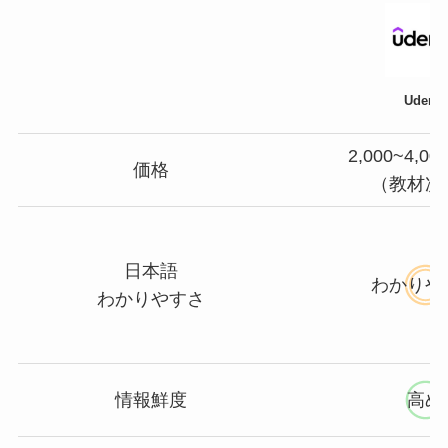
Udemy
2,000~4,0
価格
（教材次
日本語
わかりや
わかりやすさ
情報鮮度
高め