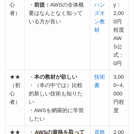
心
・
前提：
AWSの全体概
ハン
y：
者）
要はなんとなく知って
ズオ
2,00
いる方が良い
ン教
0円
材
程度
AW
S公
式：
0円
★★
・
本の教材が欲しい
技術
3,00
（初
・（本の中では）比較
書
0~4,
心
的新しい技術も知りた
000
者）
い
円程
・AWSを網羅的に学習
度
したい
★★
・
AWSの資格を取って
資格
2,00