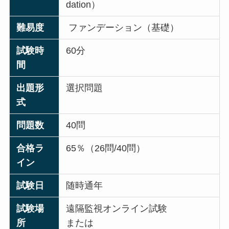
dation）
難易度
ファンデーション（基礎）
試験時
60分
間
出題形
選択問題
式
問題数
40問
合格ラ
65％（26問/40問）
イン
試験日
随時通年
試験場
遠隔監視オンライン試験
所
または